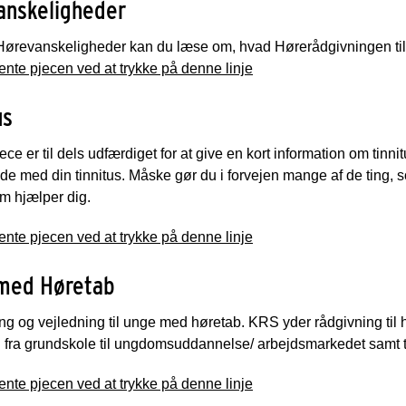
anskeligheder
 Hørevanskeligheder kan du læse om, hvad Hørerådgivningen til
nte pjecen ved at trykke på denne linje
us
ce er til dels udfærdiget for at give en kort information om tinnitu
de med din tinnitus.
Måske gør du i forvejen mange af de ting, s
m hjælper dig.
nte pjecen ved at trykke på denne linje
med Høretab
ng og vejledning til unge med høretab. KRS yder rådgivning t
 fra grundskole til ungdomsuddannelse/ arbejdsmarkedet samt ti
nte pjecen ved at trykke på denne linje