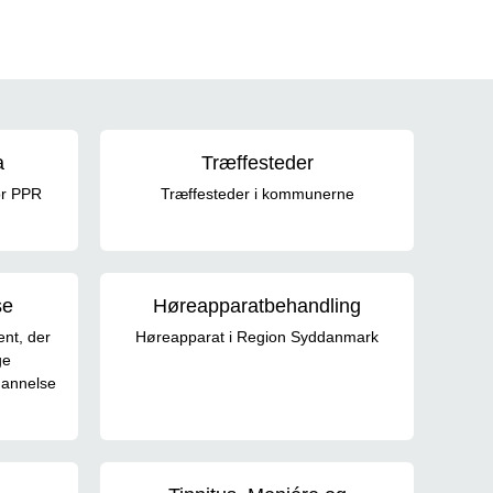
a
Træffesteder
or PPR
Træffesteder i kommunerne
se
Høreapparatbehandling
nt, der
Høreapparat i Region Syddanmark
ge
dannelse