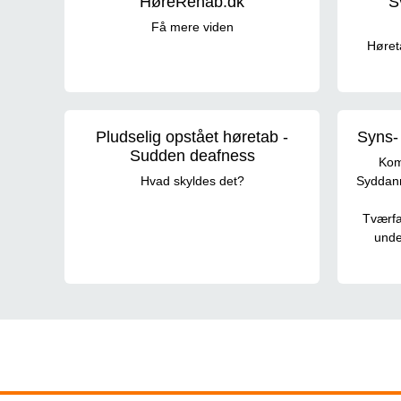
HøreRehab.dk
S
Få mere viden
Høreta
Pludselig opstået høretab -
Syns-
Sudden deafness
Kom
Hvad skyldes det?
Syddanm
Tværfa
unde