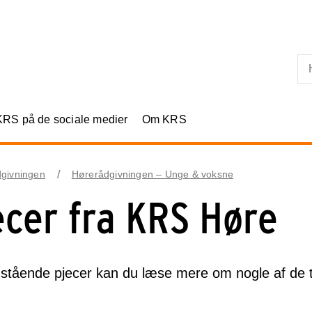
Skip til primært indhold
KRS på de sociale medier
Om KRS
givningen
Hørerådgivningen – Unge & voksne
ecer fra KRS Høre
stående pjecer kan du læse mere om nogle af de ti