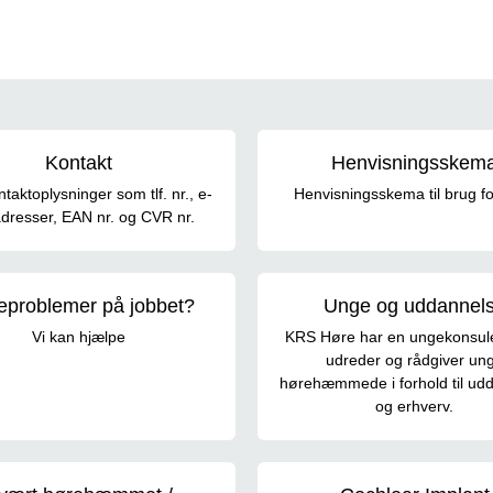
Kontakt
Henvisningsskem
taktoplysninger som tlf. nr., e-
Henvisningsskema til brug f
dresser, EAN nr. og CVR nr.
eproblemer på jobbet?
Unge og uddannel
Vi kan hjælpe
KRS Høre har en ungekonsule
udreder og rådgiver un
hørehæmmede i forhold til ud
og erhverv.