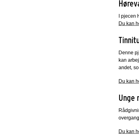
Hørev
I pjecen
Du kan he
Tinnit
Denne pje
kan arbej
andet, so
Du kan he
Unge 
Rådgivni
overgang
Du kan he