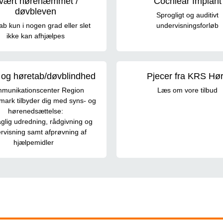
vært hørehæmmet /
Cochlear Implant
døvbleven
Sprogligt og auditivt
b kun i nogen grad eller slet
undervisningsforløb
ikke kan afhjælpes
 og høretab/døvblindhed
Pjecer fra KRS Hø
munikationscenter Region
Læs om vore tilbud
ark tilbyder dig med syns- og
hørenedsættelse:
glig udredning, rådgivning og
rvisning samt afprøvning af
hjælpemidler