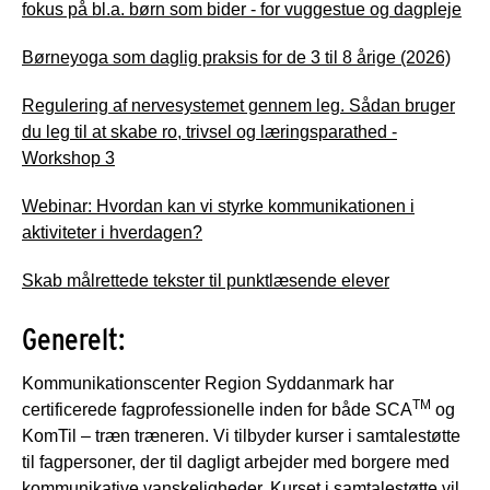
fokus på bl.a. børn som bider - for vuggestue og dagpleje
Børneyoga som daglig praksis for de 3 til 8 årige (2026)
Regulering af nervesystemet gennem leg. Sådan bruger
du leg til at skabe ro, trivsel og læringsparathed -
Workshop 3
Webinar: Hvordan kan vi styrke kommunikationen i
aktiviteter i hverdagen?
Skab målrettede tekster til punktlæsende elever
Generelt:
Kommunikationscenter Region Syddanmark har
TM
certificerede fagprofessionelle inden for både SCA
og
KomTil – træn træneren. Vi tilbyder kurser i samtalestøtte
til fagpersoner, der til dagligt arbejder med borgere med
kommunikative vanskeligheder. Kurset i samtalestøtte vil