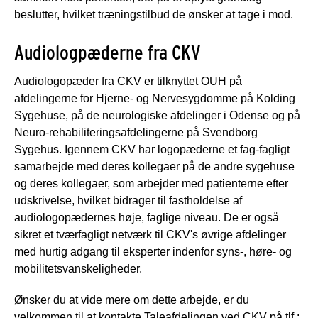
beslutter, hvilket træningstilbud de ønsker at tage i mod.
Audiologpæderne fra CKV
Audiologopæder fra CKV er tilknyttet OUH på
afdelingerne for Hjerne- og Nervesygdomme på Kolding
Sygehuse, på de neurologiske afdelinger i Odense og på
Neuro-rehabiliteringsafdelingerne på Svendborg
Sygehus. Igennem CKV har logopæderne et fag-fagligt
samarbejde med deres kollegaer på de andre sygehuse
og deres kollegaer, som arbejder med patienterne efter
udskrivelse, hvilket bidrager til fastholdelse af
audiologopædernes høje, faglige niveau. De er også
sikret et tværfagligt netværk til CKV's øvrige afdelinger
med hurtig adgang til eksperter indenfor syns-, høre- og
mobilitetsvanskeligheder.
Ønsker du at vide mere om dette arbejde, er du
velkommen til at kontakte Taleafdelingen ved CKV på tlf.: