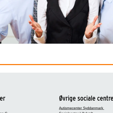
er
Øvrige sociale centr
Autismecenter Syddanmark