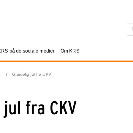
Skip til primært indhold
KRS på de sociale medier
Om KRS
r
Glædelig jul fra CKV
 jul fra CKV