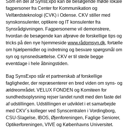
Som en del af SynsExpo kan de besøgende møde lokale
fagpersoner fra Center for Kommunikation og
Velfærdsteknologi (CVK) i Odense. CKV stiller med
synskonsulenter, optikere og IT konsulenter fra
Synsrådgivningen. Fagpersonerne vil demonstrere,
hvordan de besøgende kan afprøve de forskellige tips og
tricks på den nye hjemmeside
www.rådomsyn.dk
, fortælle
om hjælpemidler og indretning og besvare spørgsmål om
syn og synsnedsættelse. CKV er til stede begge
eventdage i hele åbningstiden.
Bag SynsExpo står et partnerskab af forskellige
fagligheder, der repræsenterer en bred viden om syns- og
ældreområdet. VELUX FONDEN og Komiteen for
sundhedsoplysning rejser landet rundt med den faste del
af udstillingen. Udstillingen er udviklet i et samarbejde
med CKV´s kolleger ved Synscentralen i Vordingborg,
CSU-Slagelse, IBOS, Øjenforeningen, Faglige Seniorer,
Optikerforeningen, VIVE og Københavns Universitet.