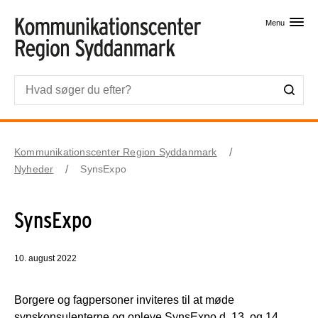
Skip til primært indhold
Menu
Kommunikationscenter Region Syddanmark
Nyheder
SynsExpo
SynsExpo
10. august 2022
Borgere og fagpersoner inviteres til at møde
synskonsulenterne og opleve SynsExpo d. 13. og 14.