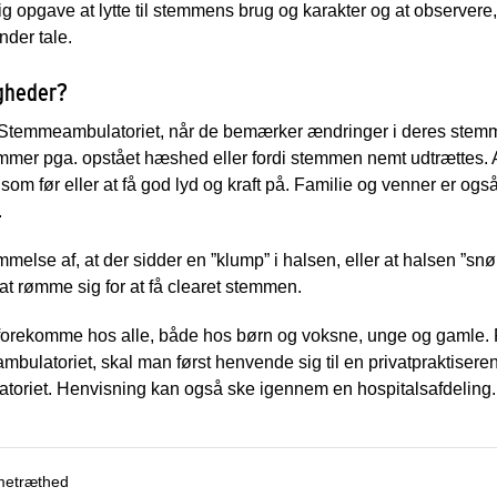
g opgave at lytte til stemmens brug og karakter og at observere,
der tale.
gheder?
l Stemmeambulatoriet, når de bemærker ændringer i deres stem
mer pga. opstået hæshed eller fordi stemmen nemt udtrættes. A
om før eller at få god lyd og kraft på. Familie og venner er ogs
.
else af, at der sidder en ”klump” i halsen, eller at halsen ”sn
at rømme sig for at få clearet stemmen.
rekomme hos alle, både hos børn og voksne, unge og gamle. F
bulatoriet, skal man først henvende sig til en privatpraktise
toriet. Henvisning kan også ske igennem en hospitalsafdeling.
metræthed