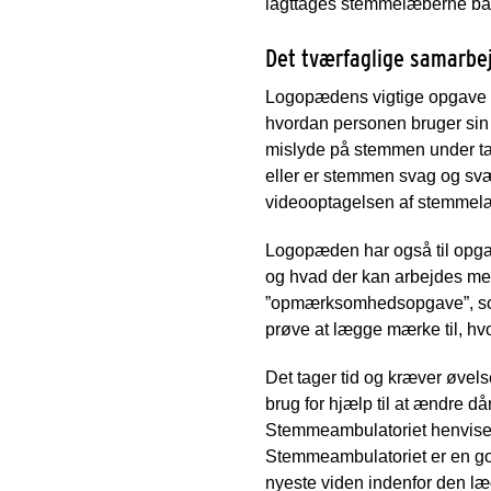
iagttages stemmelæberne både
Det tværfaglige samarbe
Logopædens vigtige opgave p
hvordan personen bruger sin s
mislyde på stemmen under tal
eller er stemmen svag og svæ
videooptagelsen af stemmelæ
Logopæden har også til opgave
og hvad der kan arbejdes me
”opmærksomhedsopgave”, som 
prøve at lægge mærke til, h
Det tager tid og kræver øvel
brug for hjælp til at ændre
Stemmeambulatoriet henvise 
Stemmeambulatoriet er en g
nyeste viden indenfor den læ