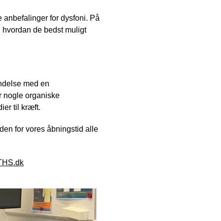
anbefalinger for dysfoni. På
 hvordan de bedst muligt
indelse med en
er nogle organiske
r til kræft.
den for vores åbningstid alle
DTHS.dk