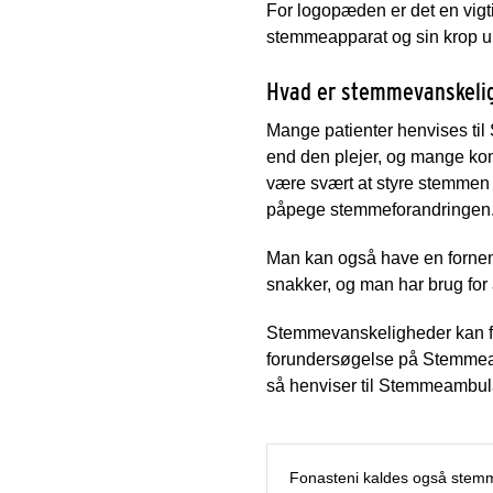
For logopæden er det en vigti
stemmeapparat og sin krop un
Hvad er stemmevanskeli
Mange patienter henvises ti
end den plejer, og mange kom
være svært at styre stemmen s
påpege stemmeforandringen
Man kan også have en fornemm
snakker, og man har brug for 
Stemmevanskeligheder kan fo
forundersøgelse på Stemmeam
så henviser til Stemmeambula
Fonasteni kaldes også stem