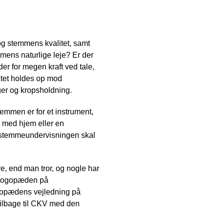
g stemmens kvalitet, samt
mmens naturlige leje? Er der
r for megen kraft ved tale,
itet holdes op mod
er og kropsholdning.
temmen er for et instrument,
 med hjem eller en
f stemmeundervisningen skal
, end man tror, og nogle har
g logopæden på
ogopædens vejledning på
ilbage til CKV med den