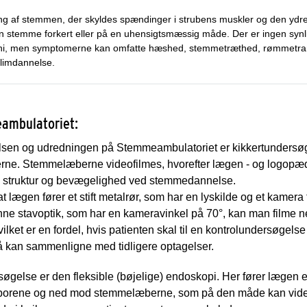
ng af stemmen, der skyldes spændinger i strubens muskler og den ydr
n stemme forkert eller på en uhensigtsmæssig måde. Der er ingen synl
, men symptomerne kan omfatte hæshed, stemmetræthed, rømmetrang, 
limdannelse.
ambulatoriet:
elsen og udredningen på Stemmeambulatoriet er kikkertundersøg
rne. Stemmelæberne videofilmes, hvorefter lægen - og logopæd
struktur og bevægelighed ved stemmedannelse.
 lægen fører et stift metalrør, som har en lyskilde og et kamera 
nne stavoptik, som har en kameravinkel på 70°, kan man filme
et er en fordel, hvis patienten skal til en kontrolundersøgelse 
kan sammenligne med tidligere optagelser.
gelse er den fleksible (bøjelige) endoskopi. Her fører lægen en
seborene og ned mod stemmelæberne, som på den måde kan vid