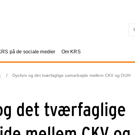
Skip til primært indhold
KRS på de sociale medier
Om KRS
r
Dysfoni og det tværfaglige samarbejde mellem CKV og OUH
og det tværfaglige
jde mellem CKV og