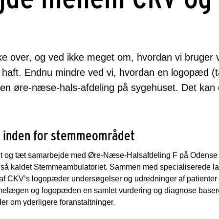
ke over, og ved ikke meget om, hvordan vi bruger
d haft. Endnu mindre ved vi, hvordan en logopæd (
å en øre-næse-hals-afdeling på sygehuset. Det ka
ng inden for stemmeområdet
t og tæt samarbejde med Øre-Næse-Halsafdeling F på Odense U
også kaldet Stemmeambulatoriet. Sammen med specialiserede la
af CKV’s logopæder undersøgelser og udredninger af patienter 
elægen og logopæden en samlet vurdering og diagnose basere
der om yderligere foranstaltninger.