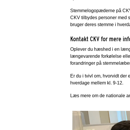
Stemmelogopæderne på CKV er 
CKV tilbydes personer med s
bruger deres stemme i hverd
Kontakt CKV for mere in
Oplever du hæshed i en læng
længevarende forkølelse elle
forandringer på stemmelæberne
Er du i tvivl om, hvorvidt de
hverdage mellem kl. 9-12.
Læs mere om de nationale anb