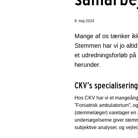
8. maj 2024
Mange af os tænker ik
Stemmen har vi jo alti
et udredningsforløb p
herunder.
CKV’s specialiseri
Hos CKV har vi et mangeårig
”Foniatrisk ambulatorium”, 
(stemmelæger) varetager en 
undersøgelserne giver stemm
subjektive analyser, og vejle