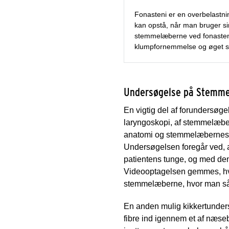
Fonasteni er en overbelastni
kan opstå, når man bruger si
stemmelæberne ved fonasteni
klumpfornemmelse og øget s
Undersøgelse på Stemme
En vigtig del af forundersøg
laryngoskopi, af stemmelæbe
anatomi og stemmelæbernes 
Undersøgelsen foregår ved, at
patientens tunge, og med de
Videooptagelsen gemmes, hvilk
stemmelæberne, hvor man så 
En anden mulig kikkertundersø
fibre ind igennem et af næ