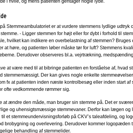
 i hvile, og mens patienten gentager nogle lyde.
jde
å Stemmeambulatoriet er at vurdere stemmens lydlige udtryk o
temme. - Ligger stemmen for højt eller for dybt i forhold til ste
e, hvilket kan indikere en overbelastning af stemmen? Bruges de
r at høre, og patienten løber måske tør for luft? Stemmens kval
berne. Derudover observeres bl.a. vejrtrækning, medspænding
 at være med til at bibringe patienten en forståelse af, hvad s
d stemmemæssigt. Der kan gives nogle enkelte stemmeøvelser
fx at patienten inden næste kontrolbesøg eller inden start a
vor ofte vedkommende rømmer sig.
se at ændre den måde, man bruger sin stemme på. Det er sværere
 dårlige og uhensigtsmæssige stemmevaner. Derfor kan lægen o
til et stemmeundervisningsforløb på CKV’s taleafdeling, og l
od brobygning og overlevering. Derudover kommer logopæden t
gelige behandling af stemmelider.