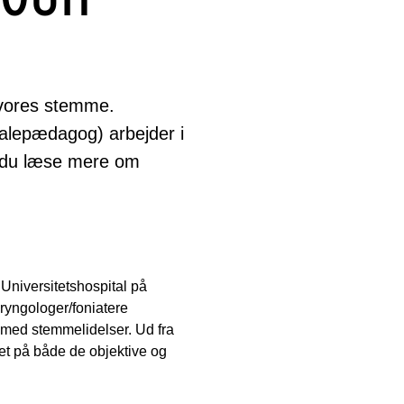
 vores stemme.
talepædagog) arbejder i
n du læse mere om
niversitetshospital på
ryngologer/foniatere
med stemmelidelser. Ud fra
t på både de objektive og