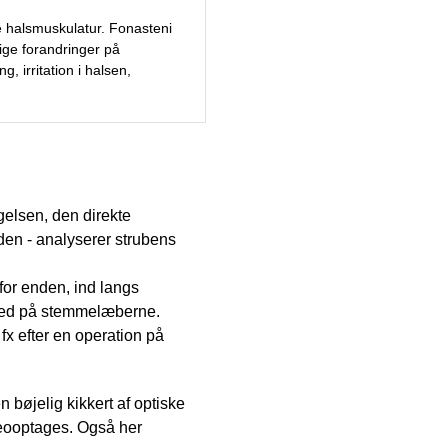
e halsmuskulatur. Fonasteni
ige forandringer på
irritation i halsen,
elsen, den direkte
en - analyserer strubens
for enden, ind langs
 ned på stemmelæberne.
fx efter en operation på
 bøjelig kikkert af optiske
eooptages. Også her