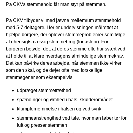
På CKVs stemmehold får man styr på stemmen.
På CKV tilbyder vi med jævne mellemrum stemmehold
med 5-7 deltagere. Her er undervisningen målrettet at
hjælpe borgere, der oplever stemmeproblemer som følge
af uhensigtsmæssig stemmebrug (fonasteni). For
borgeren betyder det, at deres stemme ofte har svært ved
at holde til at klare hverdagens almindelige stemmekrav.
Det kan påvirke deres arbejde, når stemmen ikke virker
som den skal, og de døjer ofte med forskellige
stemmegener som eksempelvis:
udpræget stemmetræthed
spændinger og ømhed i hals- skulderområdet
klumpfornemmelse i halsen og ved synk
stemmeanstrengthed ved tale, hvor man løber tør for
luft og presser stemmen