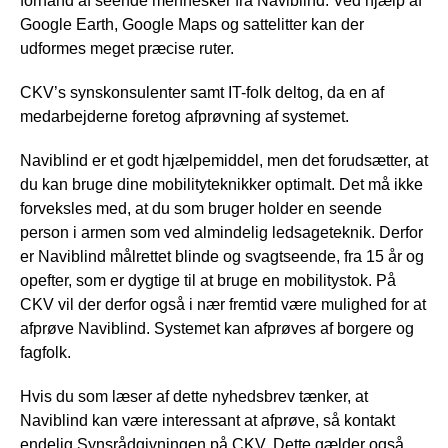
forhånd af seende mennesker fra Naviblind. Ved hjælp af
Google Earth, Google Maps og sattelitter kan der
udformes meget præcise ruter.
CKV’s synskonsulenter samt IT-folk deltog, da en af
medarbejderne foretog afprøvning af systemet.
Naviblind er et godt hjælpemiddel, men det forudsætter, at
du kan bruge dine mobilityteknikker optimalt. Det må ikke
forveksles med, at du som bruger holder en seende
person i armen som ved almindelig ledsageteknik. Derfor
er Naviblind målrettet blinde og svagtseende, fra 15 år og
opefter, som er dygtige til at bruge en mobilitystok. På
CKV vil der derfor også i nær fremtid være mulighed for at
afprøve Naviblind. Systemet kan afprøves af borgere og
fagfolk.
Hvis du som læser af dette nyhedsbrev tænker, at
Naviblind kan være interessant at afprøve, så kontakt
endelig Synsrådgivningen på CKV. Dette gælder også,