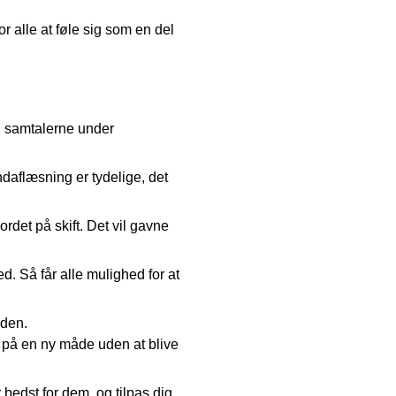
r alle at føle sig som en del
d samtalerne under
ndaflæsning er tydelige, det
rdet på skift. Det vil gavne
. Så får alle mulighed for at
nden.
r på en ny måde uden at blive
edst for dem, og tilpas dig