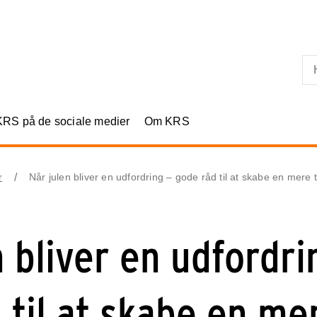
Skip til primært indhold
KRS på de sociale medier
Om KRS
r
Når julen bliver en udfordring – gode råd til at skabe en mere 
n bliver en udfordri
 til at skabe en me