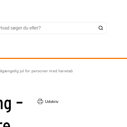
tilgængelig jul for personer med høretab
ng –
Udskriv
re