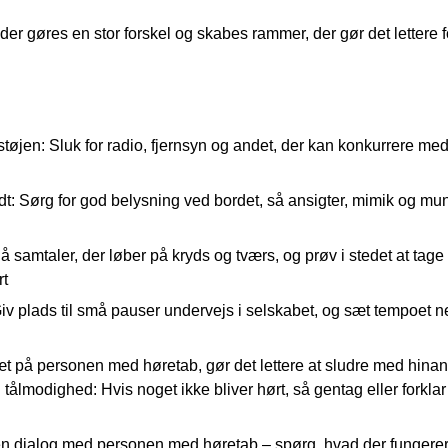
er gøres en stor forskel og skabes rammer, der gør det lettere fo
tøjen: Sluk for radio, fjernsyn og andet, der kan konkurrere me
dt: Sørg for god belysning ved bordet, så ansigter, mimik og mu
samtaler, der løber på kryds og tværs, og prøv i stedet at tage o
rt
v plads til små pauser undervejs i selskabet, og sæt tempoet ned
æt på personen med høretab, gør det lettere at sludre med hina
tålmodighed: Hvis noget ikke bliver hørt, så gentag eller forkla
 dialog med personen med høretab – spørg, hvad der fungerer b