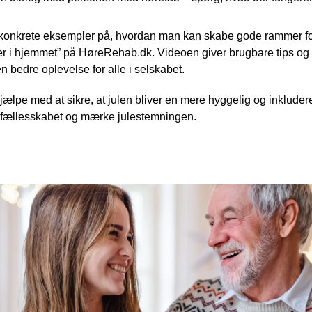
og konkrete eksempler på, hvordan man kan skabe gode rammer 
er i hjemmet” på HøreRehab.dk. Videoen giver
brugbare tips og 
bedre oplevelse for alle i selskabet.
hjælpe med at sikre, at julen bliver en mere hyggelig og inkluder
f fællesskabet og mærke julestemningen.