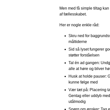
Men med få simple tiltag kan d
af fællesskabet.
Her er nogle enkle råd:
Skru ned for baggrundss
måltiderne
Sid så lyset fungerer go
støtter forståelsen
Tal én ad gangen: Undgå 
alle at høre og bliver hø
Husk at holde pauser: Gi
kunne følge med
Vær tæt på: Placering t
Gentag eller uddyb med 
utålmodig
Spørg om ønsker: Tag en