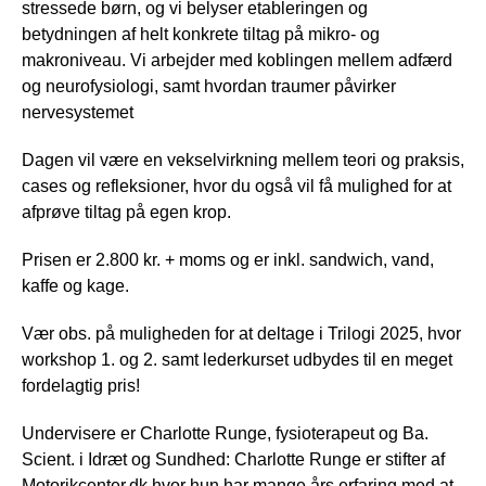
stressede børn, og vi belyser etableringen og
betydningen af helt konkrete tiltag på mikro- og
makroniveau. Vi arbejder med koblingen mellem adfærd
og neurofysiologi, samt hvordan traumer påvirker
nervesystemet
Dagen vil være en vekselvirkning mellem teori og praksis,
cases og refleksioner, hvor du også vil få mulighed for at
afprøve tiltag på egen krop.
Prisen er 2.800 kr. + moms og er inkl. sandwich, vand,
kaffe og kage.
Vær obs. på muligheden for at deltage i Trilogi 2025, hvor
workshop 1. og 2. samt lederkurset udbydes til en meget
fordelagtig pris!
Undervisere er Charlotte Runge, fysioterapeut og Ba.
Scient. i Idræt og Sundhed: Charlotte Runge er stifter af
Motorikcenter.dk hvor hun har mange års erfaring med at