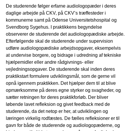
De studerende følger erfarne audiologopæder i deres
daglige arbejde på CKV, på CKV’s træffesteder i
kommunerne samt på Odense Universitetshospital og
Svendborg Sygehus. I praktikkens begyndelse
observerer de studerende det audiologopædiske arbejde.
Efterfølgende skal de studerende under supervision
udføre audiologopædiske arbejdsopgaver, eksempelvis
at undervise borgere, og bidrage i udredning af tekniske
hjælpemidler eller andre rådgivnings- eller
vejledningsopgaver. De studerende skal inden deres
praktikstart formulere udviklingsmål, som de gerne vil
opnå igennem praktikken. Det hjælper dem til at blive
opmærksomme på deres egne styrker og svagheder, og
sætter retningen for deres praktikforløb. Der bliver
løbende lavet refleksion og givet feedback med de
studerende, da det netop er her, at udviklingen og
læringen virkelig rodfæstes. De fælles refleksioner er til
gavn for både de studerende og audiologopæderne, og