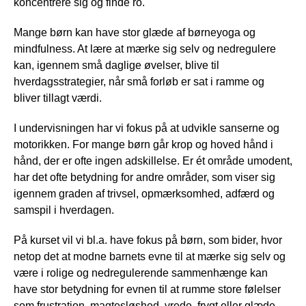
koncentrere sig og finde ro.
Mange børn kan have stor glæde af børneyoga og
mindfulness. At lære at mærke sig selv og nedregulere
kan, igennem små daglige øvelser, blive til
hverdagsstrategier, når små forløb er sat i ramme og
bliver tillagt værdi.
I undervisningen har vi fokus på at udvikle sanserne og
motorikken. For mange børn går krop og hoved hånd i
hånd, der er ofte ingen adskillelse. Er ét område umodent,
har det ofte betydning for andre områder, som viser sig
igennem graden af trivsel, opmærksomhed, adfærd og
samspil i hverdagen.
På kurset vil vi bl.a. have fokus på børn, som bider, hvor
netop det at modne barnets evne til at mærke sig selv og
være i rolige og nedregulerende sammenhænge kan
have stor betydning for evnen til at rumme store følelser
som frustration, magtesløshed, vrede, frygt eller glæde.