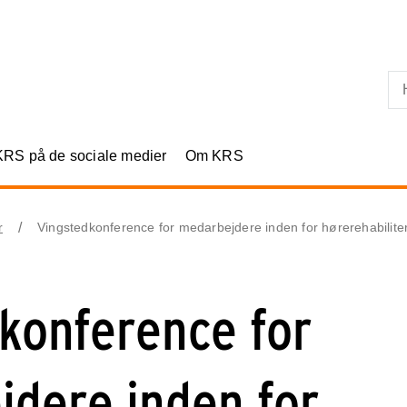
Skip til primært indhold
KRS på de sociale medier
Om KRS
r
Vingstedkonference for medarbejdere inden for hørerehabilite
konference for
dere inden for