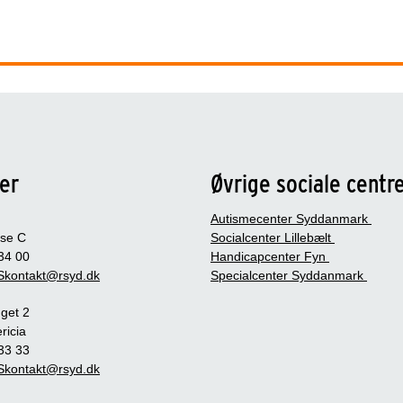
er
Øvrige sociale centr
Autismecenter Syddanmark
se C
Socialcenter Lillebælt
 34 00
Handicapcenter Fyn
kontakt@rsyd.dk
Specialcenter Syddanmark
get 2
ricia
 33 33
kontakt@rsyd.dk