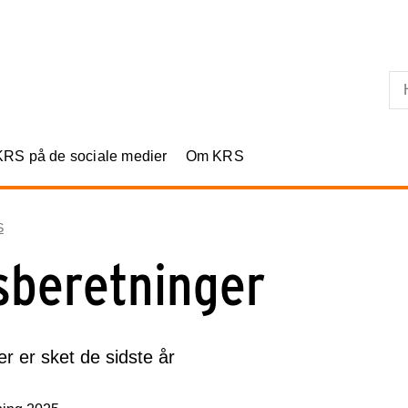
Skip til primært indhold
KRS på de sociale medier
Om KRS
S
sberetninger
r er sket de sidste år