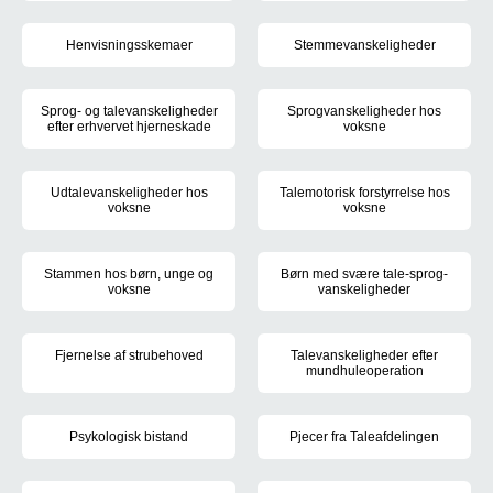
Overordnede fagområder på KRS Tale
Find kontaktoplysninger som tlf.
Henvisningsskemaer
Stemmevanskeligheder
til KRS Tale
Dækker bred fra let hæshed til 
Sprog- og talevanskeligheder
Sprogvanskeligheder hos
efter erhvervet hjerneskade
voksne
Taleafdelingen har logopæder (talepædagoger) både på KRS sa
Afasi
Udtalevanskeligheder hos
Talemotorisk forstyrrelse hos
voksne
voksne
Dysartri
Verbal apraksi
Stammen hos børn, unge og
Børn med svære tale-sprog-
voksne
vanskeligheder
Når talen ikke er flydende
Har dit barn har udfordringer m
Fjernelse af strubehoved
Talevanskeligheder efter
mundhuleoperation
Laryngectomi
Mundhulen har betydning for vo
Psykologisk bistand
Pjecer fra Taleafdelingen
Ved tale- eller hørevanskeligheder.
I vores pjecer kan du læse mere 