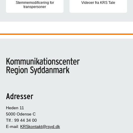
Stemmemodificering for
Videoer fra KRS Tale
transpersoner
Her finder du en række videoer
Transpersoner kan have brug for logopædisk hjælp til at give stem
Adresser
Heden 11
5000 Odense C
Tlf.: 99 44 34 00
E-mail:
KRSkontakt@rsyd.dk